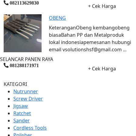
082113629830
+ Cek Harga
OBENG
KeteranganObeng kembangobeng
biasaBahan PP dan Metalproduk
lokal indonesiapemesanan hubungi
email vsolutionshsf@gmail.com ...
SELANCAR PANEN RAYA
081288171971
+ Cek Harga
KATEGORI
Nutrunner
Screw Driver
Jigsaw
Ratchet
Sander
Cordless Tools
Polisher