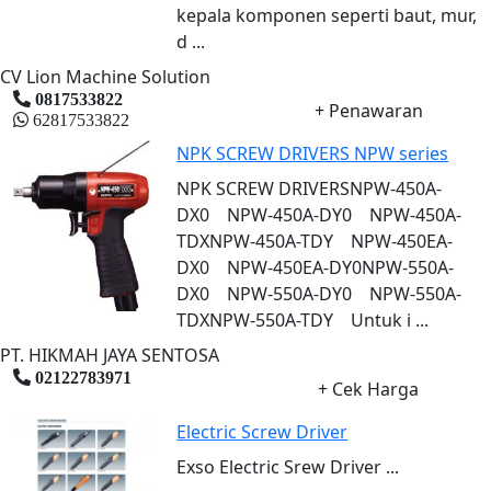
kepala komponen seperti baut, mur,
d ...
CV Lion Machine Solution
0817533822
+ Penawaran
62817533822
NPK SCREW DRIVERS NPW series
NPK SCREW DRIVERSNPW-450A-
DX0 NPW-450A-DY0 NPW-450A-
TDXNPW-450A-TDY NPW-450EA-
DX0 NPW-450EA-DY0NPW-550A-
DX0 NPW-550A-DY0 NPW-550A-
TDXNPW-550A-TDY Untuk i ...
PT. HIKMAH JAYA SENTOSA
02122783971
+ Cek Harga
Electric Screw Driver
Exso Electric Srew Driver ...