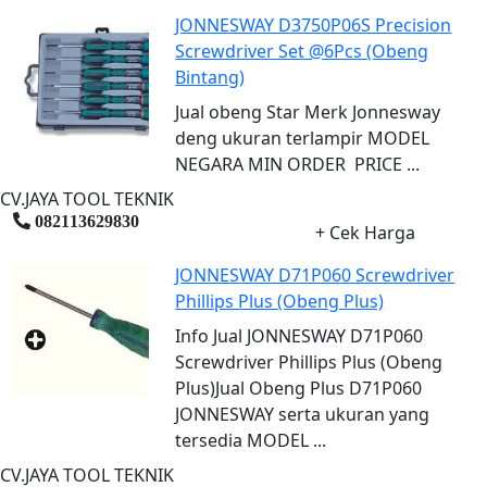
JONNESWAY D3750P06S Precision
Screwdriver Set @6Pcs (Obeng
Bintang)
Jual obeng Star Merk Jonnesway
deng ukuran terlampir MODEL
NEGARA MIN ORDER PRICE ...
CV.JAYA TOOL TEKNIK
082113629830
+ Cek Harga
JONNESWAY D71P060 Screwdriver
Phillips Plus (Obeng Plus)
Info Jual JONNESWAY D71P060
Screwdriver Phillips Plus (Obeng
Plus)Jual Obeng Plus D71P060
JONNESWAY serta ukuran yang
tersedia MODEL ...
CV.JAYA TOOL TEKNIK