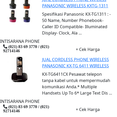
PANASONIC WIRELESS KXTG-1311
Spesifikasi Panasonic KX-TG1311 : -
50 Name, Number Phonebook-
Caller ID Compatible- Illuminated
Display- Clock, Ala ...
INTISARANA PHONE
(021) 83 69 3770 / (021)
+ Cek Harga
92714146
JUAL CORDLESS PHONE WIRELESS
PANASONIC KX-TG 6411 WIRELESS
KX-TG6411CX Pesawat telepon
tanpa kabel untuk mempermudah
komunikasi Anda.* Multiple
Handsets Up To 6* Large Text Dis ...
INTISARANA PHONE
(021) 83 69 3770 / (021)
+ Cek Harga
92714146