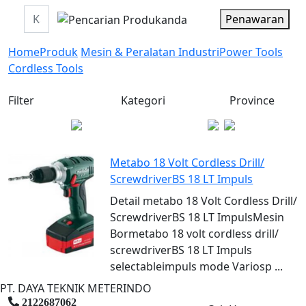
Penawaran
Home
Produk
Mesin & Peralatan Industri
Power Tools
Cordless Tools
Filter
Kategori
Province
Metabo 18 Volt Cordless Drill/
ScrewdriverBS 18 LT Impuls
Detail metabo 18 Volt Cordless Drill/
ScrewdriverBS 18 LT ImpulsMesin
Bormetabo 18 volt cordless drill/
screwdriverBS 18 LT Impuls
selectableimpuls mode Variosp ...
PT. DAYA TEKNIK METERINDO
2122687062