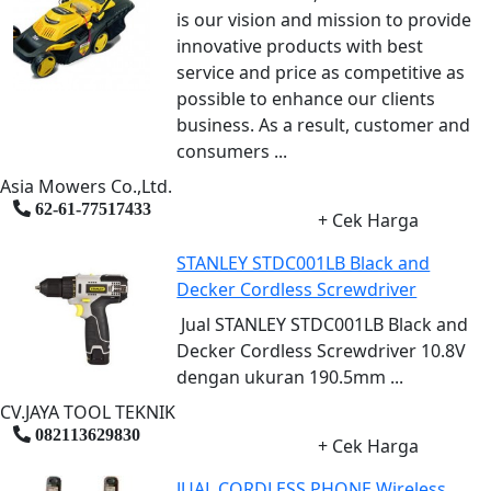
is our vision and mission to provide
innovative products with best
service and price as competitive as
possible to enhance our clients
business. As a result, customer and
consumers ...
Asia Mowers Co.,Ltd.
62-61-77517433
+ Cek Harga
STANLEY STDC001LB Black and
Decker Cordless Screwdriver
Jual STANLEY STDC001LB Black and
Decker Cordless Screwdriver 10.8V
dengan ukuran 190.5mm ...
CV.JAYA TOOL TEKNIK
082113629830
+ Cek Harga
JUAL CORDLESS PHONE Wireless