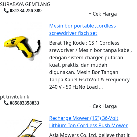
SURABAYA GEMILANG
081234 256 389
+ Cek Harga
Mesin bor portable ,cordless
screwdriver fisch set
Berat 1kg Kode : CS 1 Cordless
srewdriver / Mesin bor tanpa kabel,
dengan sistem charger. putaran
kuat, praktis, dan mudah
digunakan. Mesin Bor Tangan
Tanpa Kabel FischVolt & Frequency
240 V - 50 HzNo Load ...
pt triviteknik
085883358833
+ Cek Harga
Recharge Mower (15") 36-Volt
Lithium-Ion Cordless Push Mower
Asia Mowers Co.,Ltd. believe that it