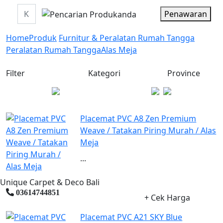
Penawaran
Home
Produk
Furnitur & Peralatan Rumah Tangga
Peralatan Rumah Tangga
Alas Meja
Filter
Kategori
Province
Placemat PVC A8 Zen Premium
Weave / Tatakan Piring Murah / Alas
Meja
...
Unique Carpet & Deco Bali
03614744851
+ Cek Harga
Placemat PVC A21 SKY Blue