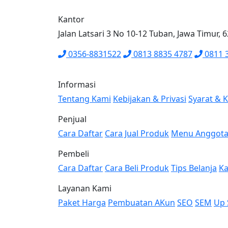
Kantor
Jalan Latsari 3 No 10-12 Tuban, Jawa Timur, 
0356-8831522
0813 8835 4787
0811 
Informasi
Tentang Kami
Kebijakan & Privasi
Syarat & 
Penjual
Cara Daftar
Cara Jual Produk
Menu Anggot
Pembeli
Cara Daftar
Cara Beli Produk
Tips Belanja
Ka
Layanan Kami
Paket Harga
Pembuatan AKun
SEO
SEM
Up 