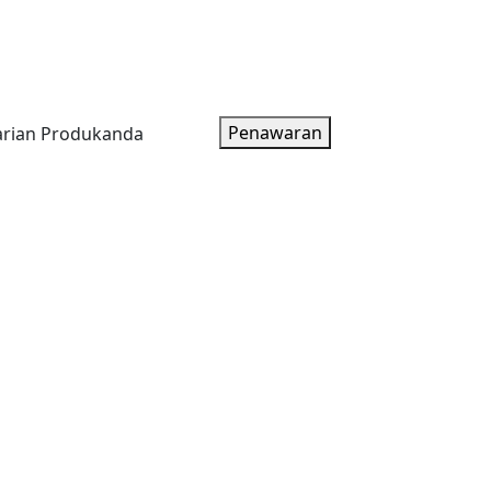
oduk
Artikel
Tentang Kami
Paket Harga
Penawaran