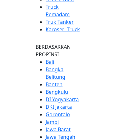
Truck
Pemadam
Truk Tanker
Karoseri Truck
BERDASARKAN
PROPINSI
Bali
Bangka
Belitung
Banten
Bengkulu
DI Yogyakarta
DKI Jakarta
Gorontalo
Jambi
Jawa Barat
Jawa Tengah