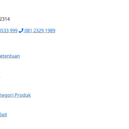
62314
3533 999
081 2329 1989
Ketentuan
a
tegori Produk
Sell