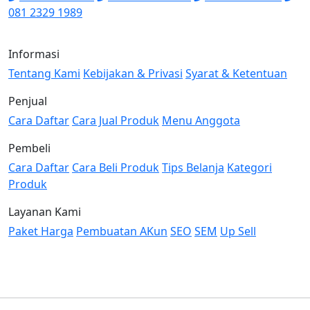
081 2329 1989
Informasi
Tentang Kami
Kebijakan & Privasi
Syarat & Ketentuan
Penjual
Cara Daftar
Cara Jual Produk
Menu Anggota
Pembeli
Cara Daftar
Cara Beli Produk
Tips Belanja
Kategori
Produk
Layanan Kami
Paket Harga
Pembuatan AKun
SEO
SEM
Up Sell