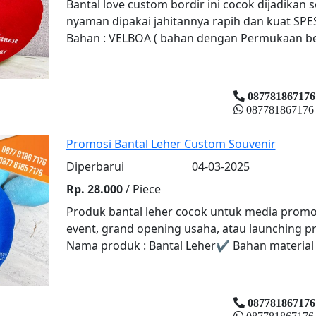
Bantal love custom bordir ini cocok dijadikan 
nyaman dipakai jahitannya rapih dan kuat SPE
Bahan : VELBOA ( bahan dengan Permukaan ber
087781867176
087781867176
Promosi Bantal Leher Custom Souvenir
Diperbarui
04-03-2025
Rp. 28.000
/ Piece
Produk bantal leher cocok untuk media promosi
event, grand opening usaha, atau launching p
Nama produk : Bantal Leher✔ Bahan material pr
087781867176