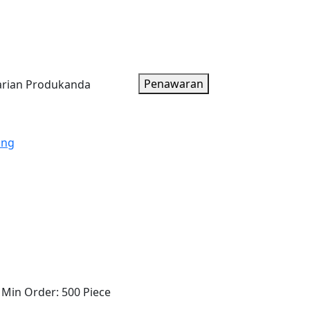
oduk
Artikel
Tentang Kami
Paket Harga
Penawaran
ung
Min Order:
500 Piece