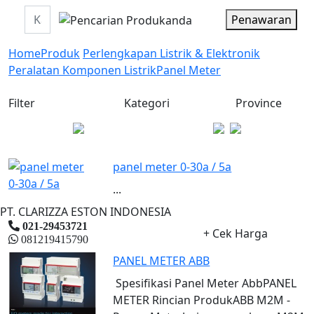
Penawaran
Home
Produk
Perlengkapan Listrik & Elektronik
Peralatan Komponen Listrik
Panel Meter
Filter
Kategori
Province
panel meter 0-30a / 5a
...
PT. CLARIZZA ESTON INDONESIA
021-29453721
+ Cek Harga
081219415790
PANEL METER ABB
Spesifikasi Panel Meter AbbPANEL
METER Rincian ProdukABB M2M -