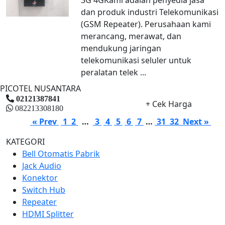
dan produk industri Telekomunikasi
(GSM Repeater). Perusahaan kami
merancang, merawat, dan
mendukung jaringan
telekomunikasi seluler untuk
peralatan telek ...
PICOTEL NUSANTARA
02121387841
+ Cek Harga
082213308180
« Prev
1
2
…
3
4
5
6
7
…
31
32
Next »
KATEGORI
Bell Otomatis Pabrik
Jack Audio
Konektor
Switch Hub
Repeater
HDMI Splitter