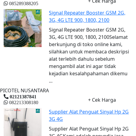
+ Cek Harga
085289388205
Signal Repeater Booster GSM 2G,
3G, 4G LTE 900, 1800, 2100
Signal Repeater Booster GSM 2G,
3G, 4G LTE 900, 1800, 2100Selamat
berkunjung di toko online kami,
silahkan untuk membaca deskripsi
alat terlebih dahulu sebelum
mengambil alat ini agar tidak
kejadian kesalahpahaman dikemu
...
PICOTEL NUSANTARA
02121387841
+ Cek Harga
082213308180
Supplier Alat Penguat Sinyal Hp 2G
3G 4G
Supplier Alat Penguat Sinyal Hp 2G
3G 4GKami adalah penyedia jasa