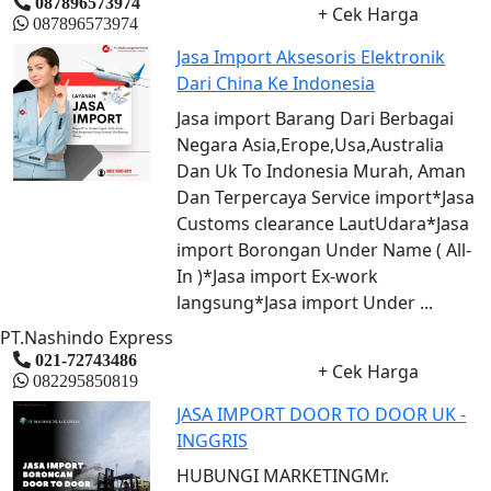
087896573974
+ Cek Harga
087896573974
Jasa Import Aksesoris Elektronik
Dari China Ke Indonesia
Jasa import Barang Dari Berbagai
Negara Asia,Erope,Usa,Australia
Dan Uk To Indonesia Murah, Aman
Dan Terpercaya Service import*Jasa
Customs clearance LautUdara*Jasa
import Borongan Under Name ( All-
In )*Jasa import Ex-work
langsung*Jasa import Under ...
PT.Nashindo Express
021-72743486
+ Cek Harga
082295850819
JASA IMPORT DOOR TO DOOR UK -
INGGRIS
HUBUNGI MARKETINGMr.