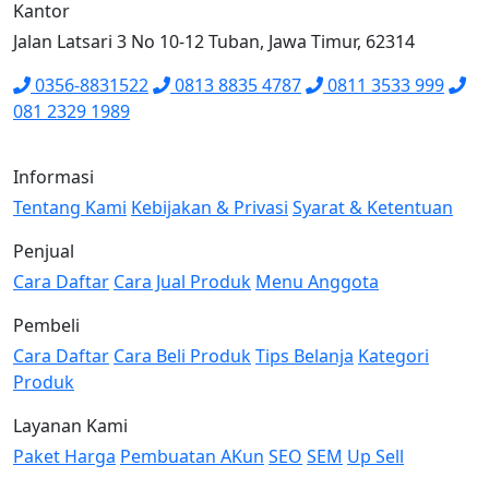
Kantor
Jalan Latsari 3 No 10-12 Tuban, Jawa Timur, 62314
0356-8831522
0813 8835 4787
0811 3533 999
081 2329 1989
Informasi
Tentang Kami
Kebijakan & Privasi
Syarat & Ketentuan
Penjual
Cara Daftar
Cara Jual Produk
Menu Anggota
Pembeli
Cara Daftar
Cara Beli Produk
Tips Belanja
Kategori
Produk
Layanan Kami
Paket Harga
Pembuatan AKun
SEO
SEM
Up Sell