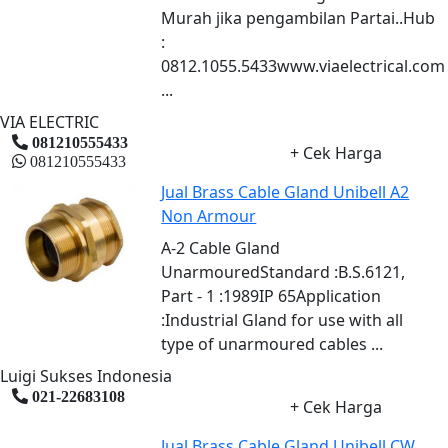
Murah jika pengambilan Partai..Hub
:
0812.1055.5433www.viaelectrical.com
...
VIA ELECTRIC
081210555433
+ Cek Harga
081210555433
Jual Brass Cable Gland Unibell A2
Non Armour
A-2 Cable Gland
UnarmouredStandard :B.S.6121,
Part - 1 :1989IP 65Application
:Industrial Gland for use with all
type of unarmoured cables ...
Luigi Sukses Indonesia
021-22683108
+ Cek Harga
Jual Brass Cable Gland Unibell CW