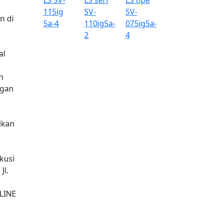
n di
al
n
ngan
ikan
kusi
Jl.
LINE