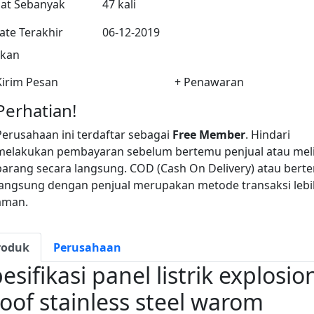
hat Sebanyak
47 kali
te Terakhir
06-12-2019
ikan
irim Pesan
+ Penawaran
Perhatian!
Perusahaan ini terdaftar sebagai
Free Member
. Hindari
melakukan pembayaran sebelum bertemu penjual atau mel
barang secara langsung. COD (Cash On Delivery) atau bert
langsung dengan penjual merupakan metode transaksi lebi
aman.
roduk
Perusahaan
esifikasi panel listrik explosio
oof stainless steel warom