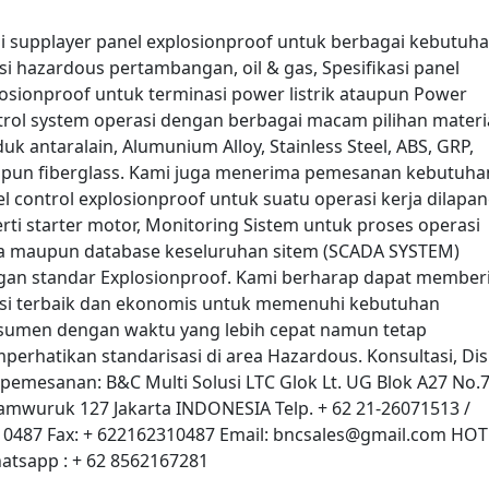
 supplayer panel explosionproof untuk berbagai kebutuha
si hazardous pertambangan, oil & gas, Spesifikasi panel
osionproof untuk terminasi power listrik ataupun Power
rol system operasi dengan berbagai macam pilihan materi
uk antaralain, Alumunium Alloy, Stainless Steel, ABS, GRP,
pun fiberglass. Kami juga menerima pemesanan kebutuha
l control explosionproof untuk suatu operasi kerja dilapa
rti starter motor, Monitoring Sistem untuk proses operasi
ja maupun database keseluruhan sitem (SCADA SYSTEM)
gan standar Explosionproof. Kami berharap dapat member
usi terbaik dan ekonomis untuk memenuhi kebutuhan
sumen dengan waktu yang lebih cepat namun tetap
erhatikan standarisasi di area Hazardous. Konsultasi, Dis
pemesanan: B&C Multi Solusi LTC Glok Lt. UG Blok A27 No.7 
mwuruk 127 Jakarta INDONESIA Telp. + 62 21-26071513 /
10487 Fax: + 622162310487 Email: bncsales@gmail.com HOT
atsapp : + 62 8562167281