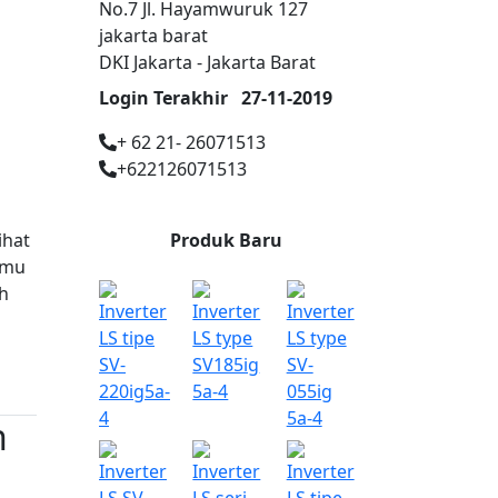
No.7 Jl. Hayamwuruk 127
jakarta barat
DKI Jakarta - Jakarta Barat
Login Terakhir
27-11-2019
+ 62 21- 26071513
+622126071513
ihat
Produk Baru
emu
h
n