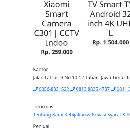
Xiaomi
TV Smart T
Smart
Android 3
Camera
inch 4K UH
C301| CCTV
L
Indoo
Rp. 1.504.000
Rp. 259.000
Kantor
Jalan Latsari 3 No 10-12 Tuban, Jawa Timur, 
0356-8831522
0813 8835 4787
0811 
Informasi
Tentang Kami
Kebijakan & Privasi
Syarat & 
Penjual