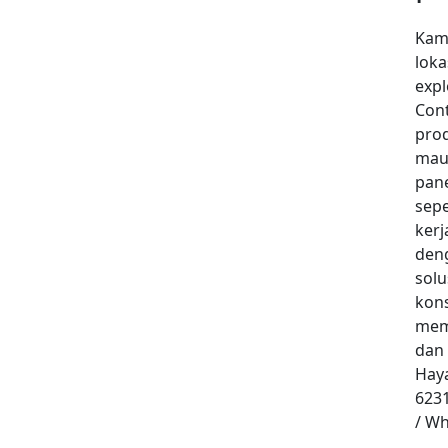
Kami
loka
expl
Cont
prod
mau
pane
sepe
ker
den
sol
kon
memp
dan 
Haya
623
/ Wh