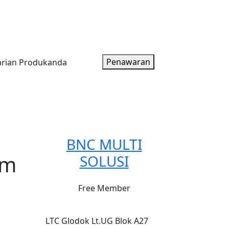
oduk
Artikel
Tentang Kami
Paket Harga
Penawaran
BNC MULTI
om
SOLUSI
Free Member
LTC Glodok Lt.UG Blok A27