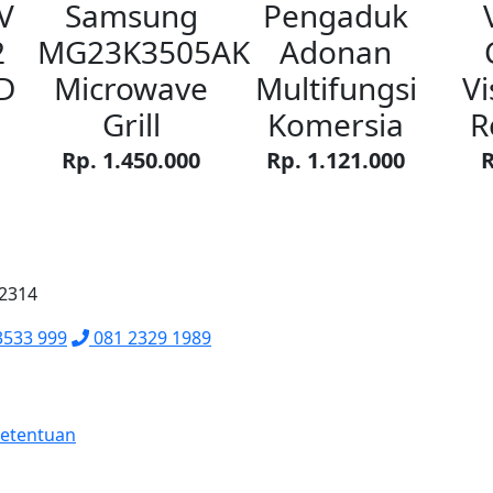
V
Samsung
Pengaduk
2
MG23K3505AK
Adonan
D
Microwave
Multifungsi
Vi
Grill
Komersia
R
Rp. 1.450.000
Rp. 1.121.000
R
62314
3533 999
081 2329 1989
Ketentuan