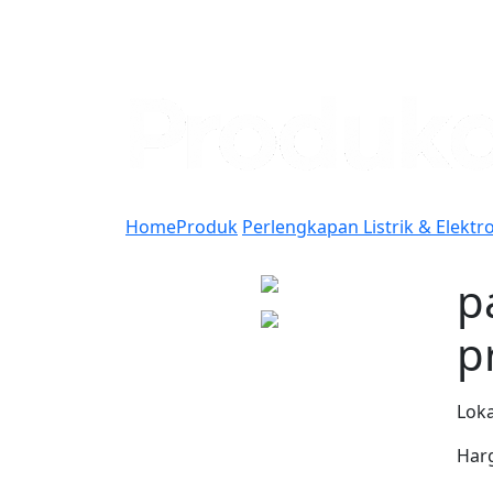
Home
Produk
Perlengkapan Listrik & Elektr
p
p
Loka
Har