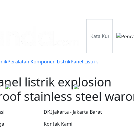
Perusahaan
Pr
onik
Peralatan Komponen Listrik
Panel Listrik
anel listrik explosion
roof stainless steel war
si
DKI Jakarta - Jakarta Barat
ga
Kontak Kami