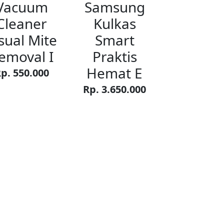
Vacuum
Samsung
Cleaner
Kulkas
sual Mite
Smart
emoval I
Praktis
Hemat E
p. 550.000
Rp. 3.650.000