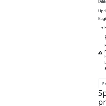
Dili
Upda
Bag
+
K
P
Sp
pr