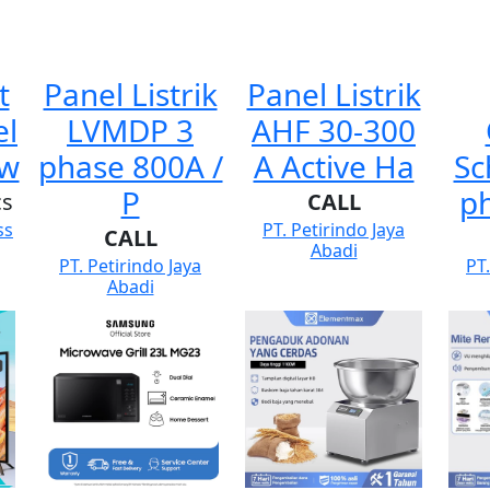
t
Panel Listrik
Panel Listrik
el
LVMDP 3
AHF 30-300
rw
phase 800A /
A Active Ha
Sc
P
p
cs
CALL
ss
PT. Petirindo Jaya
CALL
Abadi
PT. Petirindo Jaya
PT.
Abadi