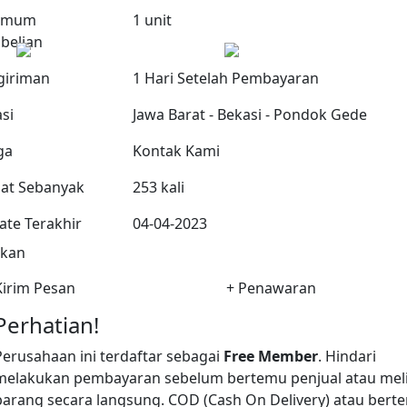
imum
1 unit
belian
giriman
1 Hari Setelah Pembayaran
si
Jawa Barat - Bekasi - Pondok Gede
ga
Kontak Kami
hat Sebanyak
253 kali
te Terakhir
04-04-2023
ikan
irim Pesan
+ Penawaran
Perhatian!
Perusahaan ini terdaftar sebagai
Free Member
. Hindari
melakukan pembayaran sebelum bertemu penjual atau mel
barang secara langsung. COD (Cash On Delivery) atau bert