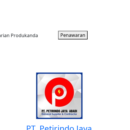
oduk
Artikel
Tentang Kami
Paket Harga
Penawaran
3
PT. Petirindo Jaya