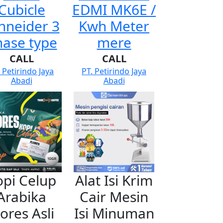
Cubicle
EDMI MK6E /
hneider 3
Kwh Meter
hase type
mere
CALL
CALL
 Petirindo Jaya
PT. Petirindo Jaya
Abadi
Abadi
opi Celup
Alat Isi Krim
Arabika
Cair Mesin
lores Asli
Isi Minuman