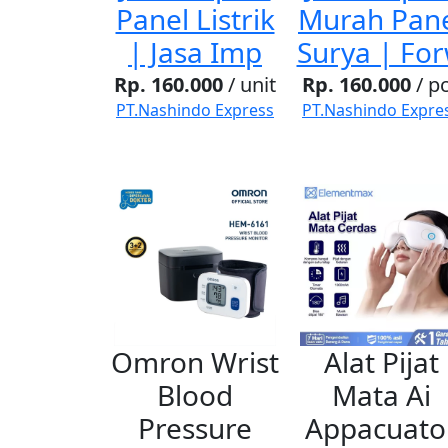
Panel Listrik
Murah Pan
| Jasa Imp
Surya | Fo
Rp. 160.000
/ unit
Rp. 160.000
/ p
PT.Nashindo Express
PT.Nashindo Expre
Omron Wrist
Alat Pijat
Blood
Mata Ai
Pressure
Appacuato