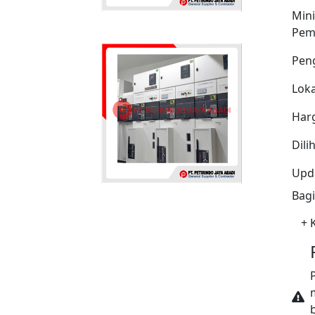
Min
Pem
Pen
Loka
Har
Dili
Upda
Bag
+
K