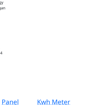
gy
gan
k
24
Panel
Kwh Meter