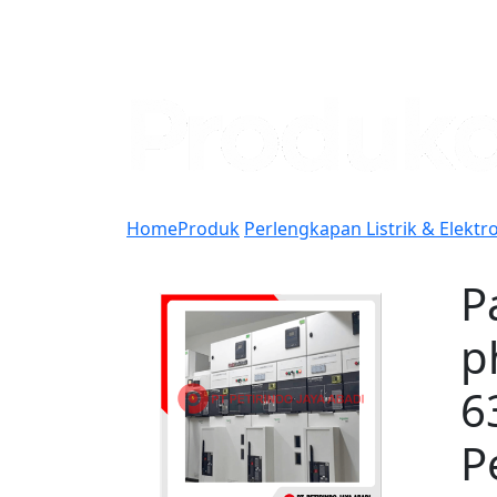
Home
Produk
Perlengkapan Listrik & Elektr
P
p
6
P