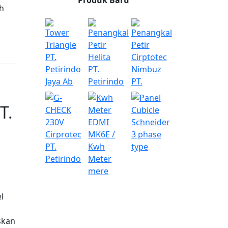
Produk Baru
h
T.
l
skan