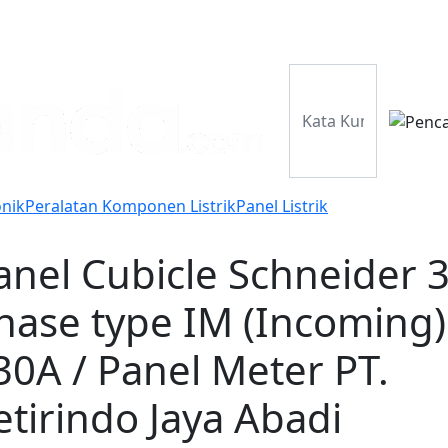
Perusahaan
Pr
onik
Peralatan Komponen Listrik
Panel Listrik
anel Cubicle Schneider 
hase type IM (Incoming)
30A / Panel Meter PT.
etirindo Jaya Abadi