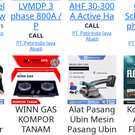
el
LVMDP 3
AHF 30-300
rw
phase 800A /
A Active Ha
Sc
P
p
cs
CALL
ss
PT. Petirindo Jaya
CALL
Abadi
PT. Petirindo Jaya
PT.
Abadi
WINN GAS
Alat Pasang
K
KOMPOR
Ubin Mesin
r
TANAM
Pasang Ubin
F