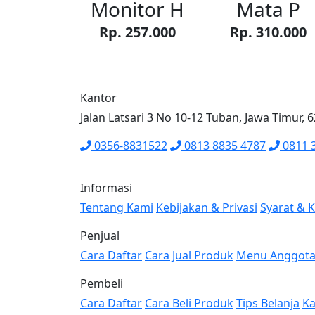
Monitor H
Mata P
Rp. 257.000
Rp. 310.000
Kantor
Jalan Latsari 3 No 10-12 Tuban, Jawa Timur, 
0356-8831522
0813 8835 4787
0811 
Informasi
Tentang Kami
Kebijakan & Privasi
Syarat & 
Penjual
Cara Daftar
Cara Jual Produk
Menu Anggot
Pembeli
Cara Daftar
Cara Beli Produk
Tips Belanja
Ka