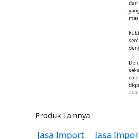
dan 
yang
masa
kub
sem
deng
Deng
sek
cubi
digu
adal
Produk Lainnya
Jasa Import
Jasa Impor