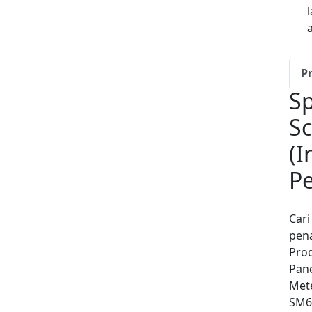
P
Sp
Sc
(I
Pe
Cari
pena
Pro
Pane
Met
SM6-