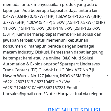
memadai untuk menyesuaikan produk yang ada di
lapangan. Ada beberapa kapasitas daya antara lain:
0.4kW (0.5HP) 0.75kW (1HP) 1.5kW (2HP) 2.2kW (3HP)
3.7kW (5HP) 4.0kW (5.4HP) 5.5kW (7.5HP) 7.5kW (10HP)
11.0kW (15HP) 15.0kW (20HP) 18.5kW (25HP) 22.0kW
(30HP) Kami berharap dapat memberikan solusi dan
jawaban terbaik untuk memenuhi kebutuhan
konsumen di manapun berada dengan berbagai
macam industry. Diskusi, Pemesanan dapat langsung
ke tempat kami atau via online: B&C Multi Solusi
Automation & Explosionproof Sparepart Lindeteves
Trade Center (LTC) GLodok Lt.UG Blok A27 No.7 Jl.
Hayam Wuruk No.127 Jakarta, INDONESIA Telp. :
+6221-26071513 / 62310487 HP / WA :
+6281212440310/ +628562167281 Email :
bncsales@gmail.com *Note : Harga aktual via telepon
BNC MULTI SOLUSI