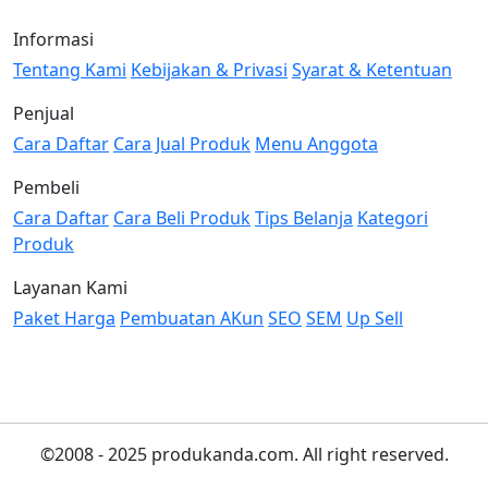
Informasi
Tentang Kami
Kebijakan & Privasi
Syarat & Ketentuan
Penjual
Cara Daftar
Cara Jual Produk
Menu Anggota
Pembeli
Cara Daftar
Cara Beli Produk
Tips Belanja
Kategori
Produk
Layanan Kami
Paket Harga
Pembuatan AKun
SEO
SEM
Up Sell
©2008 - 2025 produkanda.com. All right reserved.