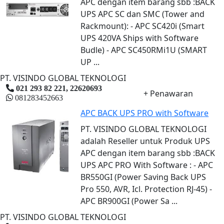
APC dengan item barang sbb :BACK
UPS APC SC dan SMC (Tower and
Rackmount): - APC SC420i (Smart
UPS 420VA Ships with Software
Budle) - APC SC450RMi1U (SMART
UP ...
PT. VISINDO GLOBAL TEKNOLOGI
021 293 82 221, 22620693
+ Penawaran
081283452663
APC BACK UPS PRO with Software
PT. VISINDO GLOBAL TEKNOLOGI
adalah Reseller untuk Produk UPS
APC dengan item barang sbb :BACK
UPS APC PRO With Software : - APC
BR550GI (Power Saving Back UPS
Pro 550, AVR, Icl. Protection RJ-45) -
APC BR900GI (Power Sa ...
PT. VISINDO GLOBAL TEKNOLOGI