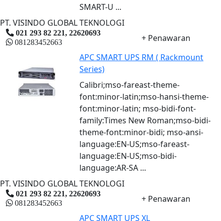
SMART-U ...
PT. VISINDO GLOBAL TEKNOLOGI
021 293 82 221, 22620693
+ Penawaran
081283452663
APC SMART UPS RM ( Rackmount
Series)
Calibri;mso-fareast-theme-
font:minor-latin;mso-hansi-theme-
font:minor-latin; mso-bidi-font-
family:Times New Roman;mso-bidi-
theme-font:minor-bidi; mso-ansi-
language:EN-US;mso-fareast-
language:EN-US;mso-bidi-
language:AR-SA ...
PT. VISINDO GLOBAL TEKNOLOGI
021 293 82 221, 22620693
+ Penawaran
081283452663
APC SMART UPS XL