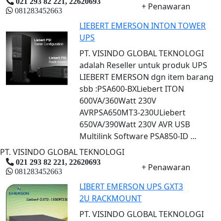
021 293 82 221, 22620693
+ Penawaran
081283452663
LIEBERT EMERSON INTON TOWER
UPS
PT. VISINDO GLOBAL TEKNOLOGI
adalah Reseller untuk produk UPS
LIEBERT EMERSON dgn item barang
sbb :PSA600-BXLiebert ITON
600VA/360Watt 230V
AVRPSA650MT3-230ULiebert
650VA/390Watt 230V AVR USB
Multilink Software PSA850-ID ...
PT. VISINDO GLOBAL TEKNOLOGI
021 293 82 221, 22620693
+ Penawaran
081283452663
LIBERT EMERSON UPS GXT3
2U RACKMOUNT
PT. VISINDO GLOBAL TEKNOLOGI