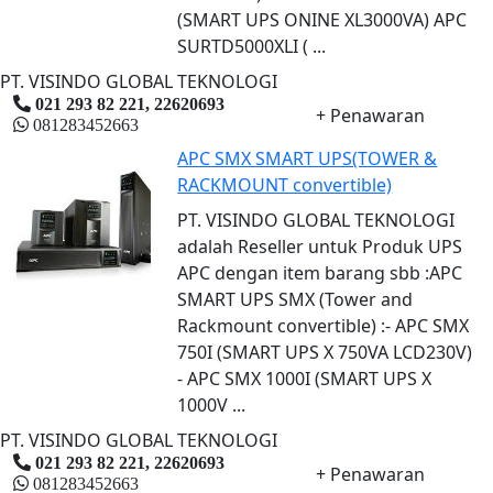
(SMART UPS ONINE XL3000VA) APC
SURTD5000XLI ( ...
PT. VISINDO GLOBAL TEKNOLOGI
021 293 82 221, 22620693
+ Penawaran
081283452663
APC SMX SMART UPS(TOWER &
RACKMOUNT convertible)
PT. VISINDO GLOBAL TEKNOLOGI
adalah Reseller untuk Produk UPS
APC dengan item barang sbb :APC
SMART UPS SMX (Tower and
Rackmount convertible) :- APC SMX
750I (SMART UPS X 750VA LCD230V)
- APC SMX 1000I (SMART UPS X
1000V ...
PT. VISINDO GLOBAL TEKNOLOGI
021 293 82 221, 22620693
+ Penawaran
081283452663