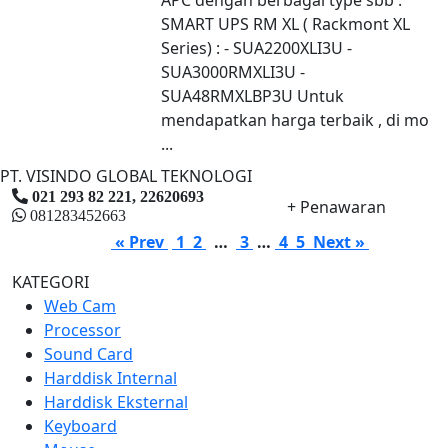
SMART UPS RM XL ( Rackmont XL
Series) : - SUA2200XLI3U -
SUA3000RMXLI3U -
SUA48RMXLBP3U Untuk
mendapatkan harga terbaik , di mo
...
PT. VISINDO GLOBAL TEKNOLOGI
021 293 82 221, 22620693
+ Penawaran
081283452663
« Prev
1
2
…
3
…
4
5
Next »
KATEGORI
Web Cam
Processor
Sound Card
Harddisk Internal
Harddisk Eksternal
Keyboard