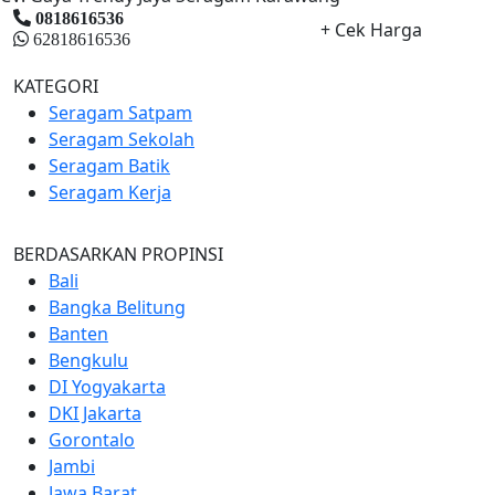
0818616536
+ Cek Harga
62818616536
KATEGORI
Seragam Satpam
Seragam Sekolah
Seragam Batik
Seragam Kerja
BERDASARKAN PROPINSI
Bali
Bangka Belitung
Banten
Bengkulu
DI Yogyakarta
DKI Jakarta
Gorontalo
Jambi
Jawa Barat