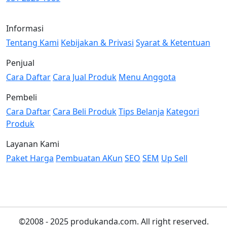
Informasi
Tentang Kami
Kebijakan & Privasi
Syarat & Ketentuan
Penjual
Cara Daftar
Cara Jual Produk
Menu Anggota
Pembeli
Cara Daftar
Cara Beli Produk
Tips Belanja
Kategori
Produk
Layanan Kami
Paket Harga
Pembuatan AKun
SEO
SEM
Up Sell
©2008 - 2025 produkanda.com. All right reserved.