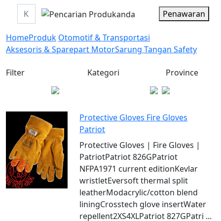
Penawaran
Home
Produk
Otomotif & Transportasi
Aksesoris & Sparepart Motor
Sarung Tangan Safety
Filter
Kategori
Province
Protective Gloves Fire Gloves
Patriot
Protective Gloves | Fire Gloves |
PatriotPatriot 826GPatriot
NFPA1971 current editionKevlar
wristletEversoft thermal split
leatherModacrylic/cotton blend
liningCrosstech glove insertWater
repellent2XS4XLPatriot 827GPatri ...