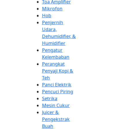
Toa Amplifier
Mikrofon
Hob
Penjernih
Udara,
Dehumidifier, &
Humidifier
Pengatur
Kelembaban
Perangkat
Penyaji Kopi &
Teh
Panci Elektrik
Pencuci Piring
Setrika
Mesin Cukur
Juicer &
Pengekstrak
Buah