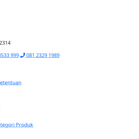
62314
3533 999
081 2329 1989
Ketentuan
a
tegori Produk