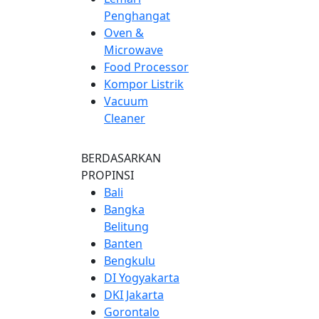
Penghangat
Oven &
Microwave
Food Processor
Kompor Listrik
Vacuum
Cleaner
BERDASARKAN
PROPINSI
Bali
Bangka
Belitung
Banten
Bengkulu
DI Yogyakarta
DKI Jakarta
Gorontalo