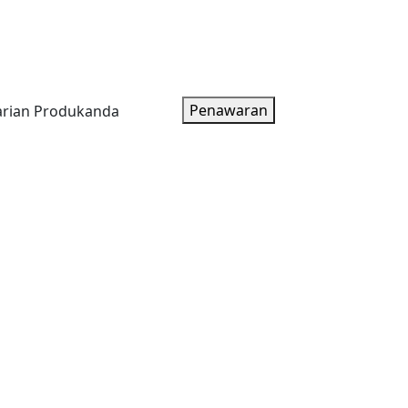
oduk
Artikel
Tentang Kami
Paket Harga
Penawaran