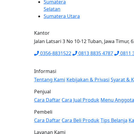
Sumatera
Selatan
Sumatera Utara
Kantor
Jalan Latsari 3 No 10-12 Tuban, Jawa Timur, 
0356-8831522
0813 8835 4787
0811 
Informasi
Tentang Kami
Kebijakan & Privasi
Syarat & 
Penjual
Cara Daftar
Cara Jual Produk
Menu Anggot
Pembeli
Cara Daftar
Cara Beli Produk
Tips Belanja
Ka
Layanan Kami