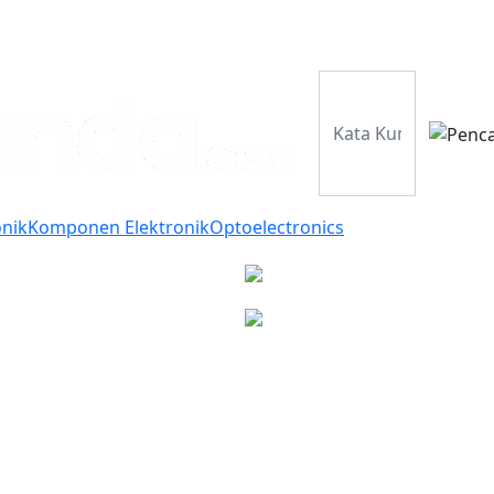
Perusahaan
Pr
onik
Komponen Elektronik
Optoelectronics