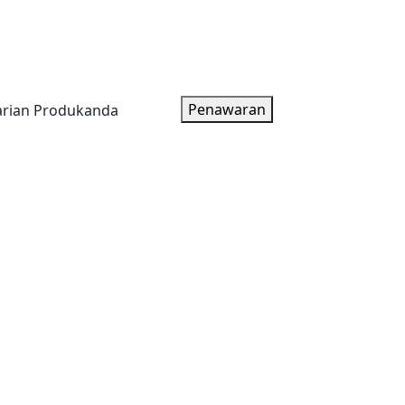
oduk
Artikel
Tentang Kami
Paket Harga
Penawaran