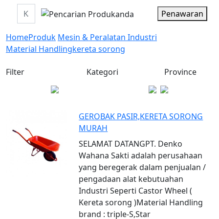
Penawaran
Home
Produk
Mesin & Peralatan Industri
Material Handling
kereta sorong
Filter
Kategori
Province
GEROBAK PASIR,KERETA SORONG
MURAH
SELAMAT DATANGPT. Denko
Wahana Sakti adalah perusahaan
yang beregerak dalam penjualan /
pengadaan alat kebutuahan
Industri Seperti Castor Wheel (
Kereta sorong )Material Handling
brand : triple-S,Star