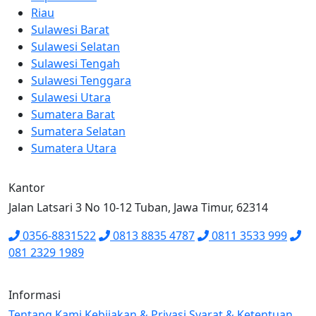
Riau
Sulawesi Barat
Sulawesi Selatan
Sulawesi Tengah
Sulawesi Tenggara
Sulawesi Utara
Sumatera Barat
Sumatera Selatan
Sumatera Utara
Kantor
Jalan Latsari 3 No 10-12 Tuban, Jawa Timur, 62314
0356-8831522
0813 8835 4787
0811 3533 999
081 2329 1989
Informasi
Tentang Kami
Kebijakan & Privasi
Syarat & Ketentuan