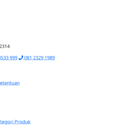
62314
3533 999
081 2329 1989
Ketentuan
a
tegori Produk