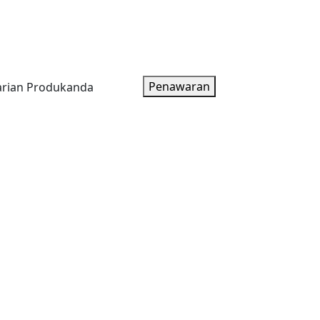
oduk
Artikel
Tentang Kami
Paket Harga
Penawaran