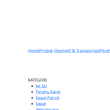
Home
Produk
Otomotif & Transportasi
Pera
KATEGORI
Jet Ski
Perahu Karet
Kapal Patroli
kapal
Penumpang