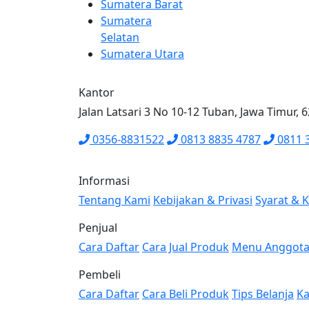
Sumatera Barat
Sumatera
Selatan
Sumatera Utara
Kantor
Jalan Latsari 3 No 10-12 Tuban, Jawa Timur, 
0356-8831522
0813 8835 4787
0811 
Informasi
Tentang Kami
Kebijakan & Privasi
Syarat & 
Penjual
Cara Daftar
Cara Jual Produk
Menu Anggot
Pembeli
Cara Daftar
Cara Beli Produk
Tips Belanja
Ka