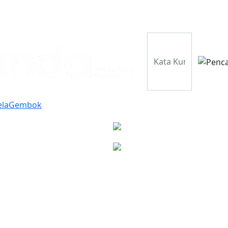
Perusahaan
Pr
ela
Gembok