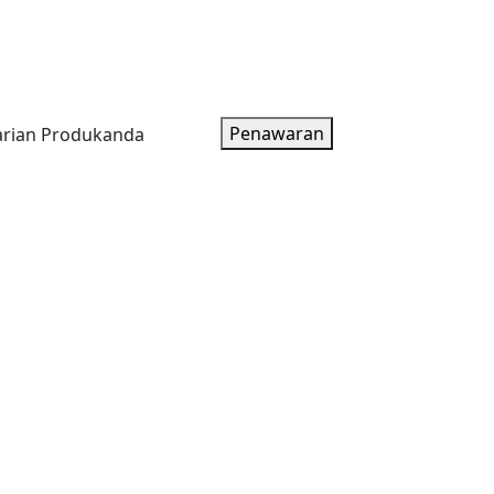
oduk
Artikel
Tentang Kami
Paket Harga
Penawaran