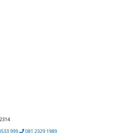
62314
3533 999
081 2329 1989