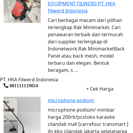
EQUIPMENT FILWERD PT. HKA
Filwerd Indonesia
Cari berbagai macam dari pilihan
terlengkap Rak Minimarket. Cari
penawaran terbaik dan termurah
dari supplier terlengkap di
Indonetwork.Rak MinimarketBack
Panel atau back mesh, model
terbaru dan elegan. Bentuk
beragam, s ...
PT. HKA Filwerd Indonesia
081111119054
+ Cek Harga
microphone podium
microphone podium/ mimbar
harga 200rb/pcstoko karaoke
cilandak mall [carrefour transmart ]
jln kko cilandak jakarta selatanarea