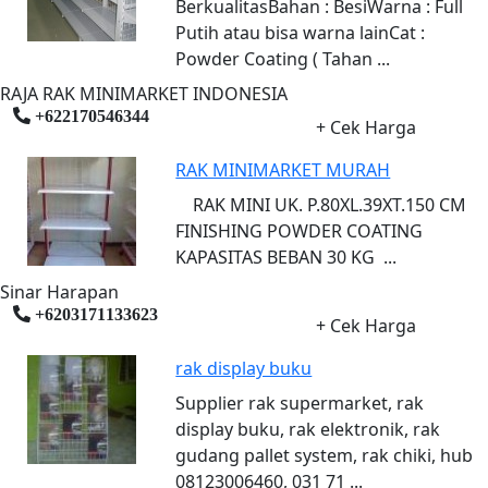
BerkualitasBahan : BesiWarna : Full
Putih atau bisa warna lainCat :
Powder Coating ( Tahan ...
RAJA RAK MINIMARKET INDONESIA
+622170546344
+ Cek Harga
RAK MINIMARKET MURAH
RAK MINI UK. P.80XL.39XT.150 CM
FINISHING POWDER COATING
KAPASITAS BEBAN 30 KG ...
Sinar Harapan
+6203171133623
+ Cek Harga
rak display buku
Supplier rak supermarket, rak
display buku, rak elektronik, rak
gudang pallet system, rak chiki, hub
08123006460, 031 71 ...