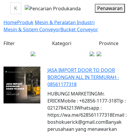
Penawaran
Home
Produk
Mesin & Peralatan Industri
Mesin & Sistem Conveyor
Bucket Conveyor
Filter
Kategori
Province
JASA IMPORT DOOR TO DOOR
BORONGAN ALL IN TERMURAH -
08561177318
HUBUNGI MARKETINGMr.
ERICKMobile : +62856-1177-318Tlp :
02127843213Whatsapp :
https://wa.me/628561177318Email :
boshokuerick@gmail.comBanyak
perusahaan yang menawarkan