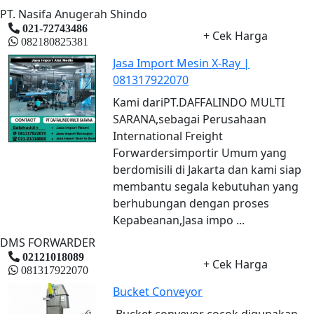
PT. Nasifa Anugerah Shindo
021-72743486
+ Cek Harga
082180825381
Jasa Import Mesin X-Ray |
081317922070
Kami dariPT.DAFFALINDO MULTI
SARANA,sebagai Perusahaan
International Freight
Forwardersimportir Umum yang
berdomisili di Jakarta dan kami siap
membantu segala kebutuhan yang
berhubungan dengan proses
Kepabeanan,Jasa impo ...
DMS FORWARDER
02121018089
+ Cek Harga
081317922070
Bucket Conveyor
Bucket conveyor cocok digunakan