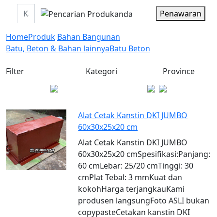
Penawaran
Home
Produk
Bahan Bangunan
Batu, Beton & Bahan lainnya
Batu Beton
Filter
Kategori
Province
Alat Cetak Kanstin DKI JUMBO
60x30x25x20 cm
Alat Cetak Kanstin DKI JUMBO
60x30x25x20 cmSpesifikasi:Panjang:
60 cmLebar: 25/20 cmTinggi: 30
cmPlat Tebal: 3 mmKuat dan
kokohHarga terjangkauKami
produsen langsungFoto ASLI bukan
copypasteCetakan kanstin DKI